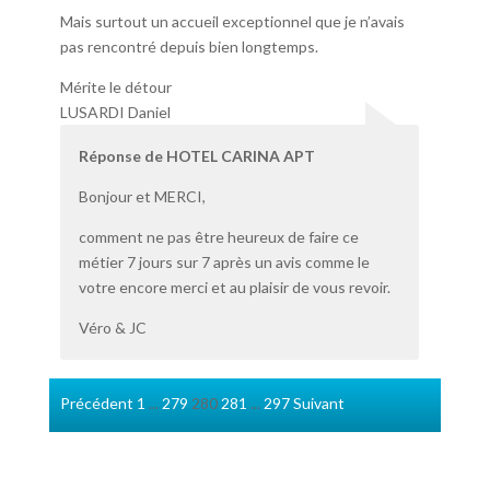
Mais surtout un accueil exceptionnel que je n’avais
pas rencontré depuis bien longtemps.
Mérite le détour
LUSARDI Daniel
Réponse de HOTEL CARINA APT
Bonjour et MERCI,
comment ne pas être heureux de faire ce
métier 7 jours sur 7 après un avis comme le
votre encore merci et au plaisir de vous revoir.
Véro & JC
Navigation
Page
Page
Page
Page
Page
Précédent
1
...
279
280
281
...
297
Suivant
Site
Reviews